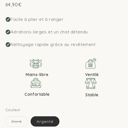
Prix
64,90€
habituel
Facile à plier et à ranger
Aérations larges et un chat détendu
Nettoyage rapide grâce au revêtement
Ventilé
Mains-libre
Confortable
Stable
Couleur
Variante
Doré
Argenté
épuisée