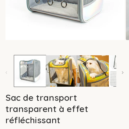
Ouvrir
Ou
le
le
média
m
1
2
dans
d
une
u
fenêtre
fe
modale
m
Sac de transport
transparent à effet
réfléchissant