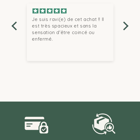
r
Je suis ravi(e) de cet achat !! Il
Nou
est très spacieux et sans la
mais
sensation d'être coincé ou
enfermé.