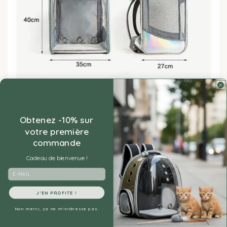
Obtenez -10% sur
Un portage pratique pour les
votre première
trajets courts
commande
Cadeau de bienvenue !
Le
sac de transport à double
Email
compartiment
redéfinit vos
J'EN PROFITE !
déplacements quotidiens, qu'il
Non merci, ça ne m'intéresse pas.
s'agisse de rendez-vous chez le