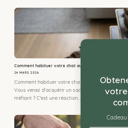
Comment habituer votre chat au sac ventral sans...
24 MARS 2026
Obtene
Comment habituer votre chat au sac ventral sans
votre
Vous venez d'acquérir un sac de transport frontal
méfiant ? C'est une réaction...
co
Cadeau 