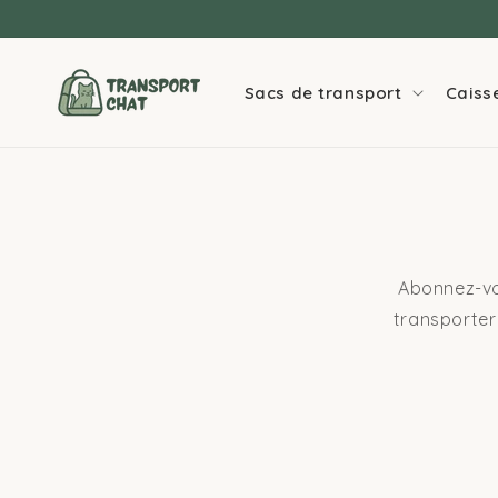
Ignorer et
passer au
contenu
Sacs de transport
Caiss
Abonnez-vou
transporter