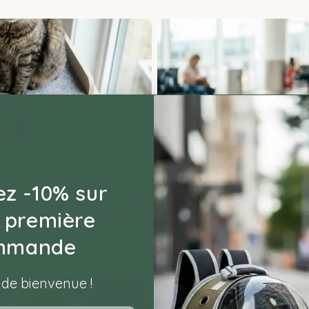
Le Guide Complet pour Voyage
6 MARS 2026
z -10% sur
 stress ? La méthode douce
La Psychologie du Territoi
 première
 mais votre félin semble
comprendre pourquoi un traj
votre chat, il faut plonger d
mmande
de bienvenue !