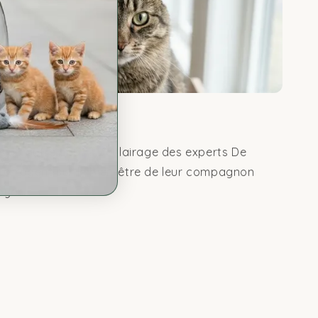
n autre chat ? P...
ns un autre chat ? L'éclairage des experts De
nterrogent sur le bien-être de leur compagnon
yer....