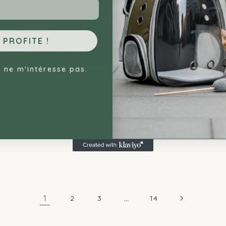
 PROFITE !
 ne m'intéresse pas.
Mon chat se sent-il seul sans u
3 MARS 2026
sport en été ? En période
Mon chat se sent-il seul sa
cule ou d'un espace confiné
nombreux propriétaires s'i
lorsqu'il est le seul félin du fo
1
…
2
3
14