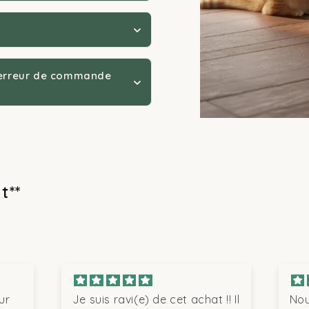
Voiture / Vétérinaire
Jusqu'à 6-8 kg
Grands chats / Long trajet
8 à 12 kg
Transport aérien
Selon modèle
d'erreur de commande
avant l'acquisition
harge maximale supportée et les dimensions intérieures utiles :
r des trajets urbains très courts ou une recherche de légèreté
lus maniable.
t**
Je suis ravi(e) de cet achat !! Il
Nous ve