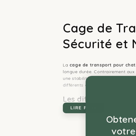
Cage de Tra
Sécurité et
La
cage de transport pour chat
longue durée. Contrairement aux f
une stabilité maximale à l'animal
différents gabarits félins, privilég
Les différents form
LIRE PLUS
Le choix d'un contenant rigide dé
Obtene
Cage standard et XXL :
Con
votre
profils, la
collection cage de t