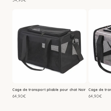
54,90€
habituel
habituel
Cage de transport pliable pour chat Noir
Cage de tran
Prix
Prix
64,90€
64,90€
habituel
habituel