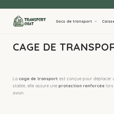
Ignorer et
passer au
contenu
Sacs de transport
Caiss
CAGE DE TRANSPO
La
cage de transport
est conçue pour déplacer un
stable, elle assure une
protection renforcée
lors
avion.