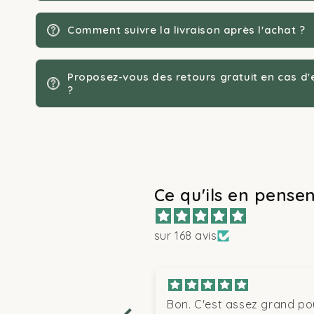
Cage Classique
Comment suivre la livraison après l'achat ?
Cage XXL / 10kg
Cage Avion (IATA)
Proposez-vous des retours gratuit en cas 
?
Points de vigilance 
Il est recommandé de vérifier la c
se retourner sans contrainte. Pou
peut constituer une alternative p
Ce qu'ils en pensen
sur 168 avis
oup, le chat y
Bon. C'est assez grand pour