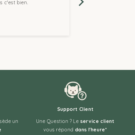
est bien.
très rapide et bien emba
très bon matériel.
Support Client
sède un
Une Question ? Le
service client
e
vous répond
dans l'heure*