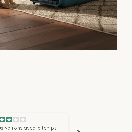
Rapport qualité/prix
Espace et robustesse
Verrouillage sécurisé
 le chat doit pouvoir se lever et
, un
sac de transport pour chat
rrons avec le temps,
Tout est parfait, expédi