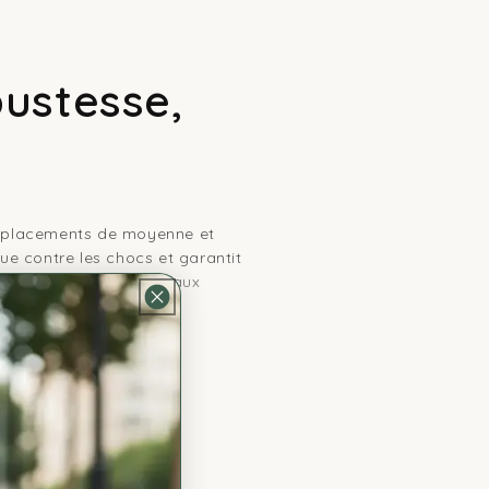
bustesse,
 déplacements de moyenne et
ue contre les chocs et garantit
odèles rigides adaptés aux
llage.
comme le Maine Coon. Pour ces