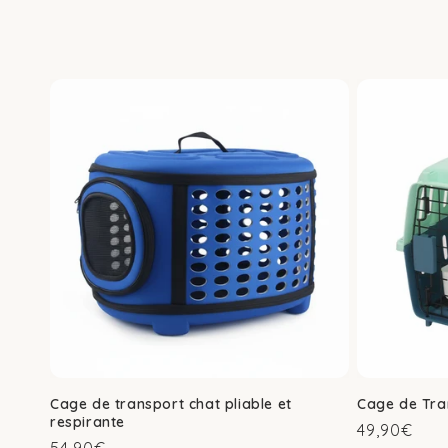
Cage de transport chat pliable et
Cage de Tra
respirante
Prix
49,90€
Prix