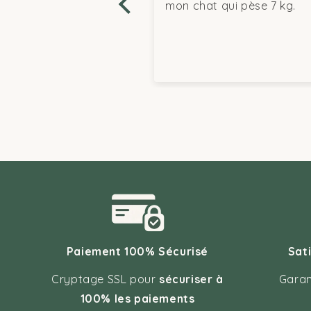
is même juste
mon chat qui pèse 7 kg.
. Je le
.
Paiement 100% Sécurisé
Sat
Cryptage SSL pour
sécuriser à
Garan
100% les paiements