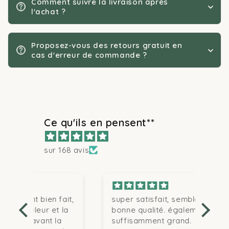
Comment suivre la livraison après
l'achat ?
Proposez-vous des retours gratuit en
cas d'erreur de commande ?
Ce qu'ils en pensent**
sur 168 avis
ait,
super satisfait, semble de
J'a
 la
bonne qualité. également
gri
a
suffisamment grand.
pour