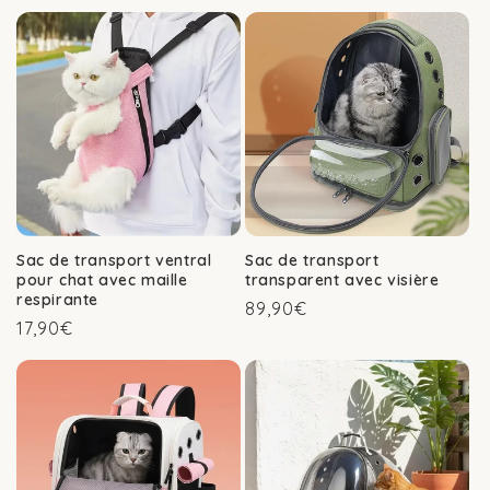
Sac de transport ventral
Sac de transport
pour chat avec maille
transparent avec visière
respirante
Prix
89,90€
Prix
17,90€
habituel
habituel