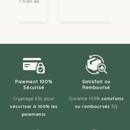
 de
rec
Paiement 100%
Satisfait ou
Sécurisé
Remboursé
Cryptage SSL pour
Garantie 100%
satisfaits
sécuriser à 100% les
ou remboursés
30j
paiements