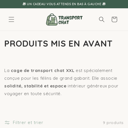
Ignorer et
🎁 UN CADEAU VOUS ATTENDS EN BAS À GAUCHE 🎁
passer au
contenu
Panier
PRODUITS MIS EN AVANT
La
cage de transport chat XXL
est spécialement
conçue pour les félins de grand gabarit. Elle associe
solidité, stabilité et espace
intérieur généreux pour
voyager en toute sécurité.
Filtrer et trier
9 produits