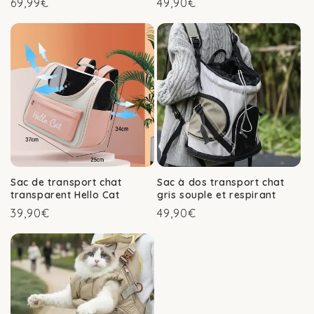
Prix
Prix
69,99€
49,90€
habituel
habituel
Sac de transport chat
Sac à dos transport chat
transparent Hello Cat
gris souple et respirant
Prix
Prix
39,90€
49,90€
habituel
habituel