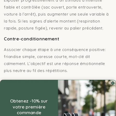
Exposer progressivement à un stimulus à intensité
faible et contrôlée (sac ouvert, porte entrouverte,
voiture à l’arrêt), puis augmenter une seule variable à
la fois. Si les signes d’alerte montent (respiration
rapide, posture figée), revenir au palier précédent.
Contre-conditionnement
Associer chaque étape à une conséquence positive:
friandise simple, caresse courte, mot-clé dit
calmement. L’objectif est une réponse émotionnelle
plus neutre au fil des répétitions.
Repères olfactifs et tactiles
Plaid familier, tapis antidérapant propre et sec. Éviter
tout parfum fort. Entretenir régulièrement le matériel
Obtenez -10% sur
pour garder une signature olfactive cohérente.
votre première
commande