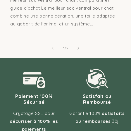
Meilleur sac ventral pour chat : comparatif et
guide d'achat Le meilleur sac ventral pour chat
combine une bonne aération, une taille adaptée
au gabarit de l'animal et un système...
de
1
/
3
Paiement 100%
Satisfait ou
Sécurisé
Remboursé
Cryptage SSL pour
Garantie 100%
satisfaits
sécuriser à 100% les
ou remboursés
30j
paiements