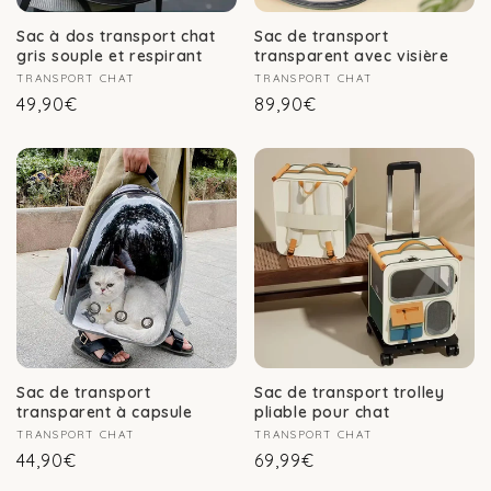
Sac à dos transport chat
Sac de transport
gris souple et respirant
transparent avec visière
Fournisseur :
TRANSPORT CHAT
Fournisseur :
TRANSPORT CHAT
Prix
Prix
49,90€
89,90€
habituel
habituel
Sac de transport
Sac de transport trolley
transparent à capsule
pliable pour chat
Fournisseur :
TRANSPORT CHAT
Fournisseur :
TRANSPORT CHAT
Prix
Prix
44,90€
69,99€
habituel
habituel