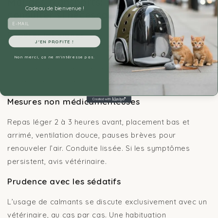
Mal des transports: repérer, atténuer,
Cadeau de bienvenue !
consulter si nécessaire
Email
Repérer les signes
J'EN PROFITE !
Hypersalivation, bâillements répétés, léchage de truffe,
Non merci, ça ne m'intéresse pas.
vomissements, tremblements. Souvent majorés par la
chaleur, le manque d’air ou les à-coups.
Mesures non médicamenteuses
Repas léger 2 à 3 heures avant, placement bas et
arrimé, ventilation douce, pauses brèves pour
renouveler l’air. Conduite lissée. Si les symptômes
persistent, avis vétérinaire.
Prudence avec les sédatifs
L’usage de calmants se discute exclusivement avec un
vétérinaire, au cas par cas. Une habituation