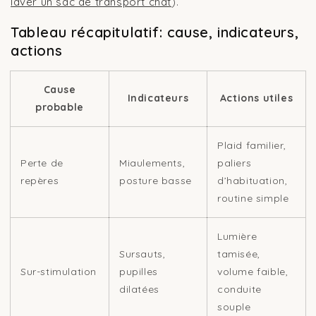
laver un sac de transport chat
).
Tableau récapitulatif: cause, indicateurs,
actions
Cause
Indicateurs
Actions utiles
probable
Plaid familier,
Perte de
Miaulements,
paliers
repères
posture basse
d’habituation,
routine simple
Lumière
Sursauts,
tamisée,
Sur-stimulation
pupilles
volume faible,
dilatées
conduite
souple