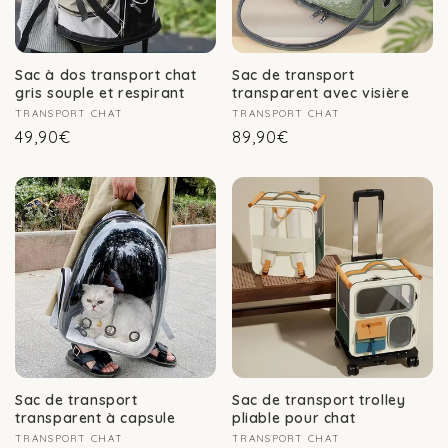
Sac à dos transport chat
Sac de transport
gris souple et respirant
transparent avec visière
Fournisseur :
TRANSPORT CHAT
Fournisseur :
TRANSPORT CHAT
Prix
Prix
49,90€
89,90€
habituel
habituel
Sac de transport
Sac de transport trolley
transparent à capsule
pliable pour chat
Fournisseur :
TRANSPORT CHAT
Fournisseur :
TRANSPORT CHAT