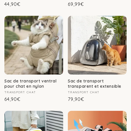
Prix
Prix
44,90€
69,99€
habituel
habituel
Sac de transport ventral
Sac de transport
pour chat en nylon
transparent et extensible
Fournisseur :
TRANSPORT CHAT
Fournisseur :
TRANSPORT CHAT
Prix
Prix
64,90€
79,90€
habituel
habituel