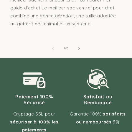
guide d'achat Le meilleur sac ventral pour chat
combine une bonne aération, une taille adaptée
au gabarit de l'animal et un système...
de
1
/
3
Paiement 100%
Satisfait ou
Sécurisé
Remboursé
Cryptage SSL pour
Garantie 100%
satisfaits
sécuriser à 100% les
ou remboursés
30j
paiements