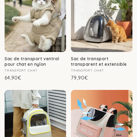
Sac de transport ventral
Sac de transport
pour chat en nylon
transparent et extensible
Fournisseur :
TRANSPORT CHAT
Fournisseur :
TRANSPORT CHAT
Prix
Prix
64,90€
79,90€
habituel
habituel