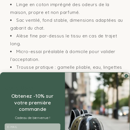
Linge en coton imprégné des odeurs de la
maison, propre et non parfumé.
Sac ventilé, fond stable, dimensions adaptées au
gabarit du chat.
Alèse fine par-dessus le tissu en cas de trajet
long.
Micro-essai préalable à domicile pour valider
l’acceptation.
Trousse pratique : gamelle pliable, eau, lingettes
neutres, sacs, rechange de linge.
Conclusion
Obtenez -10% sur
Le
linge imprégné d’odeurs familières
agit comme
votre première
une ancre sensorielle qui transforme un sac de
commande
transport en zone sûre. Utilisé avec un contenant
Cadeau de bienvenue !
adapté et une vraie progression d’habituation, il réduit
Email