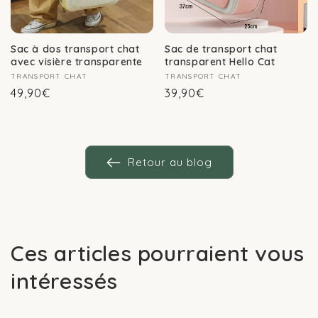
Sac à dos transport chat
Sac de transport chat
avec visière transparente
transparent Hello Cat
Fournisseur :
TRANSPORT CHAT
Fournisseur :
TRANSPORT CHAT
Prix
Prix
49,90€
39,90€
habituel
habituel
Retour au blog
Ces articles pourraient vous
intéressés