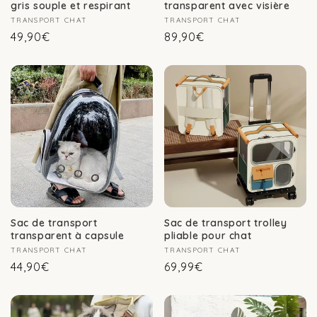
gris souple et respirant
transparent avec visière
Fournisseur :
TRANSPORT CHAT
Fournisseur :
TRANSPORT CHAT
Prix
Prix
49,90€
89,90€
habituel
habituel
Sac de transport
Sac de transport trolley
transparent à capsule
pliable pour chat
Fournisseur :
TRANSPORT CHAT
Fournisseur :
TRANSPORT CHAT
Prix
Prix
44,90€
69,99€
habituel
habituel