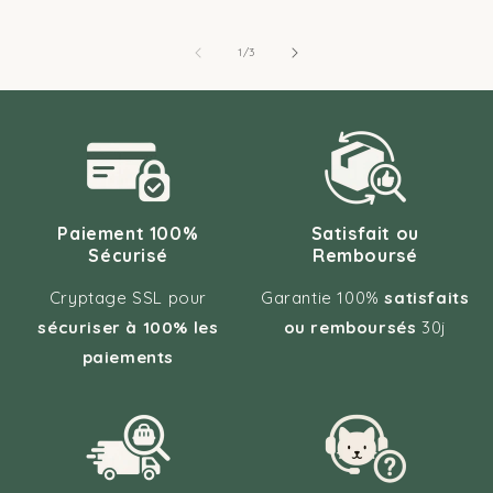
de
1
/
3
Paiement 100%
Satisfait ou
Sécurisé
Remboursé
Cryptage SSL pour
Garantie 100%
satisfaits
sécuriser à 100% les
ou remboursés
30j
paiements