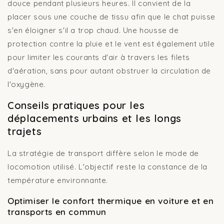
douce pendant plusieurs heures. Il convient de la
placer sous une couche de tissu afin que le chat puisse
s'en éloigner s'il a trop chaud. Une housse de
protection contre la pluie et le vent est également utile
Obtenez -10% sur
pour limiter les courants d'air à travers les filets
votre première
d'aération, sans pour autant obstruer la circulation de
commande
l'oxygène.
Cadeau de bienvenue !
Conseils pratiques pour les
Email
déplacements urbains et les longs
J'EN PROFITE !
trajets
Non merci, ça ne m'intéresse pas.
La stratégie de transport diffère selon le mode de
locomotion utilisé. L'objectif reste la constance de la
température environnante.
Optimiser le confort thermique en voiture et en
transports en commun