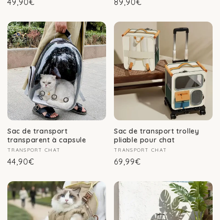
Prix
Prix
49,90€
89,90€
habituel
habituel
Sac de transport
Sac de transport trolley
transparent à capsule
pliable pour chat
Fournisseur :
TRANSPORT CHAT
Fournisseur :
TRANSPORT CHAT
Prix
Prix
44,90€
69,99€
habituel
habituel