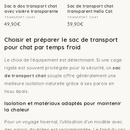
Sac à dos transport chat
Sac de transport chat
avec visière transparente
transparent Hello Cat
Fournisseur :
TRANSPORT CHAT
Fournisseur :
TRANSPORT CHAT
Prix
Prix
49,90€
39,90€
habituel
habituel
Choisir et préparer le sac de transport
pour chat par temps froid
Le choix de l'équipement est déterminant. Si une cage
rigide est souvent privilégiée pour la sécurité, un
sac
de transport chat
souple offre généralement une
meilleure isolation naturelle grâce à ses parois en
tissu épais.
Isolation et matériaux adaptés pour maintenir
la chaleur
Pour un voyage hivernal, l'utilisation d'un modèle avec
des parois doublées est recommandée. Le fond du sac